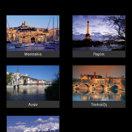
Μασσαλία
Παρίσι
Λυών
Τουλούζη