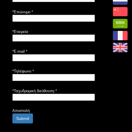
*Επώνυμο
*
*Εταιρεία
*E-mail
*
*Τηλέφωνο
*
*Ταχυδρομική διεύθυνση
*
Αποστολή
Submit