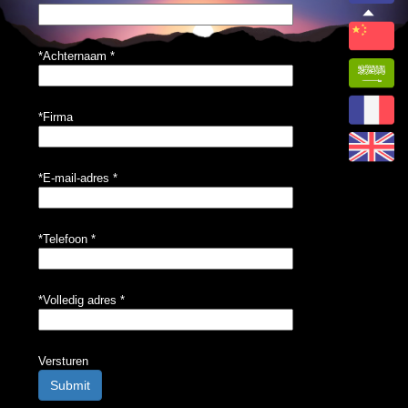
*Achternaam
*
*Firma
*E-mail-adres
*
*Telefoon
*
*Volledig adres
*
Versturen
Submit