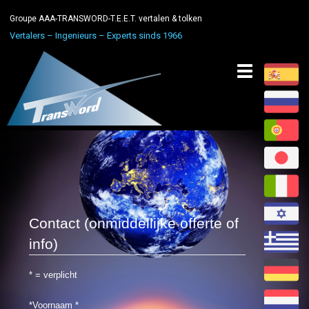
Groupe AAA-TRANSWORD-T.E.E.T. vertalen & tolken
Vertalers – Ingenieurs – Experts sinds 1966
Toggle
navigation
Contact (onmiddellijke offerte of
info)
* = verplicht
*Voornaam
*