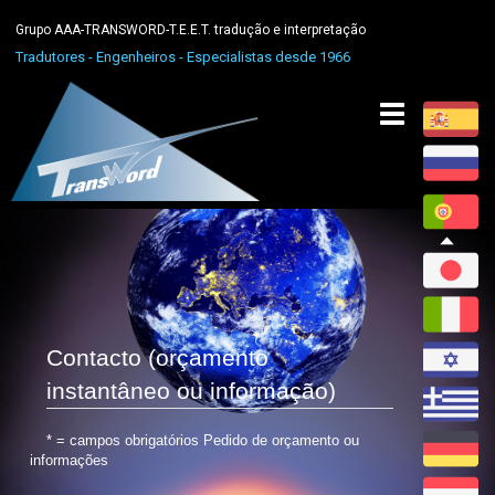
Grupo AAA-TRANSWORD-T.E.E.T. tradução e interpretação
Tradutores - Engenheiros - Especialistas desde 1966
Toggle
navigation
Contacto (orçamento
instantâneo ou informação)
* = campos obrigatórios Pedido de orçamento ou
informações