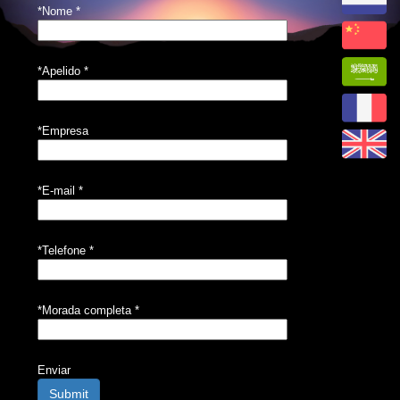
*Nome
*
*Apelido
*
*Empresa
*E-mail
*
*Telefone
*
*Morada completa
*
Enviar
Submit