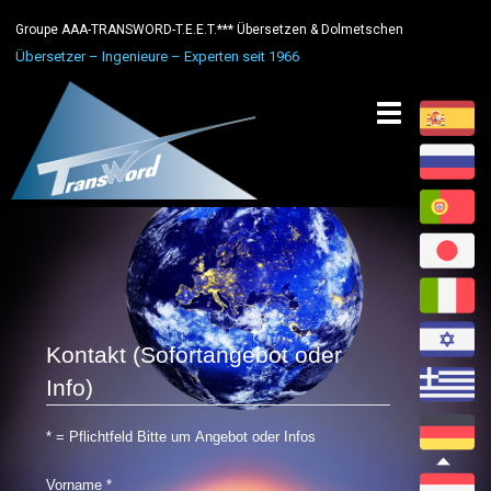
Groupe AAA-TRANSWORD-T.E.E.T.*** Übersetzen & Dolmetschen
Übersetzer – Ingenieure – Experten seit 1966
Toggle
navigation
Kontakt (Sofortangebot oder
Info)
* = Pflichtfeld Bitte um Angebot oder Infos
Vorname
*