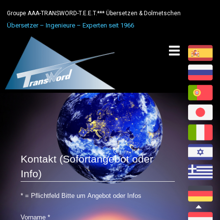
Groupe AAA-TRANSWORD-T.E.E.T.*** Übersetzen & Dolmetschen
Übersetzer – Ingenieure – Experten seit 1966
Toggle
navigation
Kontakt (Sofortangebot oder
Info)
* = Pflichtfeld Bitte um Angebot oder Infos
Vorname
*