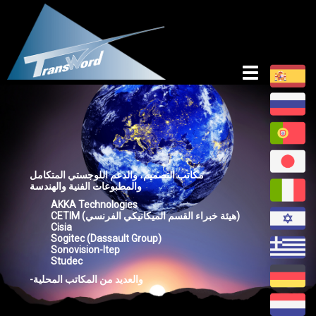
Toggle
navigation
مكاتب التصميم، والدعم اللوجستي المتكامل
والمطبوعات الفنية والهندسة
AKKA Technologies
CETIM (هيئة خبراء القسم الميكانيكي الفرنسي)
Cisia
Sogitec (Dassault Group)
Sonovision-Itep
Studec
-والعديد من المكاتب المحلية