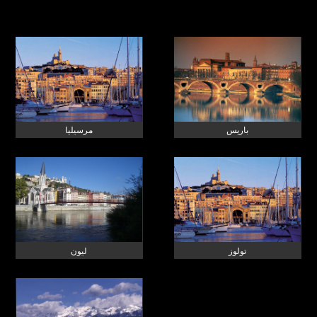
باريس
مرسيليا
تولوز
ليون