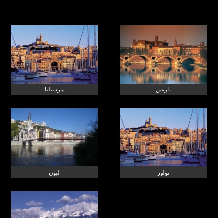
باريس
مرسيليا
تولوز
ليون