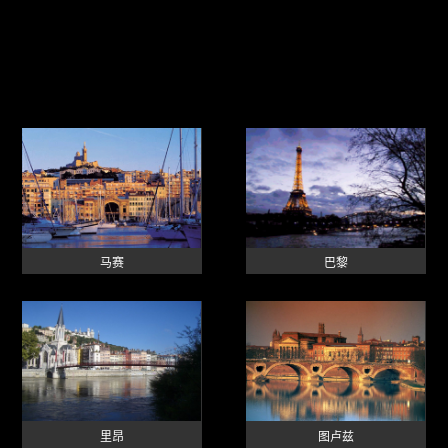
马赛
巴黎
里昂
图卢兹