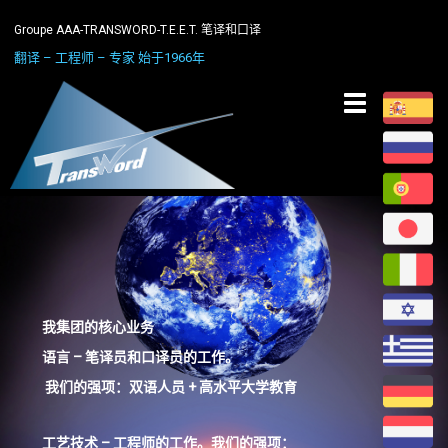
Groupe AAA-TRANSWORD-T.E.E.T. 笔译和口译
翻译 – 工程师 – 专家 始于1966年
Toggle
navigation
我集团的核心业务
语言
– 笔译员和口译员的工作。
我们的强项
：双语人员 + 高水平大学教育
工艺技术
– 工程师的工作。
我们的强项
：