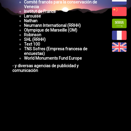
Comité francés para la conservación de
Venecia
Institut de France
Larousse
Nathan
Neumann International (RRHH)
Olympique de Marseille (OM)
Robinson
SHL (RRHH)
Text 100
TNS Sofres (Empresa francesa de
encuestas)
World Monuments Fund Europe
- y diversas agencias de publicidad y
comunicación