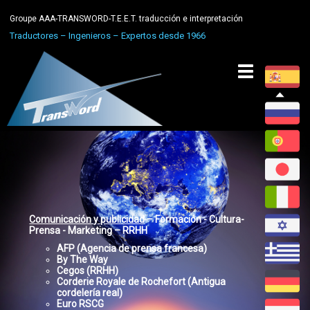
Groupe AAA-TRANSWORD-T.E.E.T. traducción e interpretación
Traductores – Ingenieros – Expertos desde 1966
Toggle
navigation
Comunicación y publicidad
– Formación - Cultura-
Prensa - Marketing – RRHH
AFP (Agencia de prensa francesa)
By The Way
Cegos (RRHH)
Corderie Royale de Rochefort (Antigua
cordelería real)
Euro RSCG