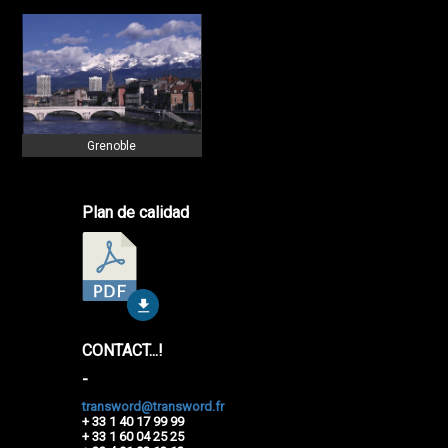
Grenoble
Plan de calidad
CONTACT...!
-
transword@transword.fr
+ 33 1 40 17 99 99
+ 33 1 60 04 25 25