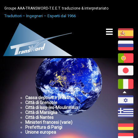
Groupe AAA-TRANSWORD-T.E.E.T. traduzione & interpretariato
Traduttori – Ingegneri – Esperti dal 1966
Toggle
navigation
Cassa depositi e prestiti
Città di Grenoble
Città di Issy-les-Moulineaux
Città di Marsiglia
Città di Nantes
Ministeri francesi (varie)
Prefettura di Parigi
Unione europea