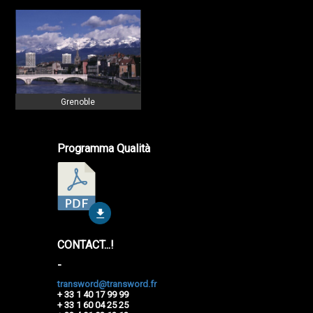
Grenoble
Programma Qualità
CONTACT...!
-
transword@transword.fr
+ 33 1 40 17 99 99
+ 33 1 60 04 25 25